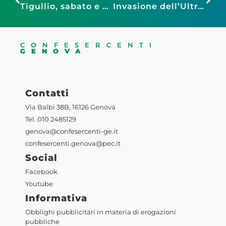
Tigullio, sabato e domenica “Tipicamente Chiavari” con spettacolo per bambini di Dea Delogu e Giulia Spanò
Invasione dell’UltrArte, inaugurata la terza edizione: le foto
CONFESERCENTI
GENOVA
Contatti
Via Balbi 38B, 16126 Genova
Tel. 010 2485129
genova@confesercenti-ge.it
confesercenti.genova@pec.it
Social
Facebook
Youtube
Informativa
Obblighi pubblicitari in materia di erogazioni
pubbliche