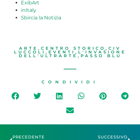
ExibArt
inItaly
Sbircia la Notizia
ARTE
,
CENTRO STORICO
,
CIV
LUCCOLI
,
EVENTI
,
L'INVASIONE
DELL'ULTRARTE
,
PASSO BLU
CONDIVIDI
PRECEDENTE
SUCCESSIVO