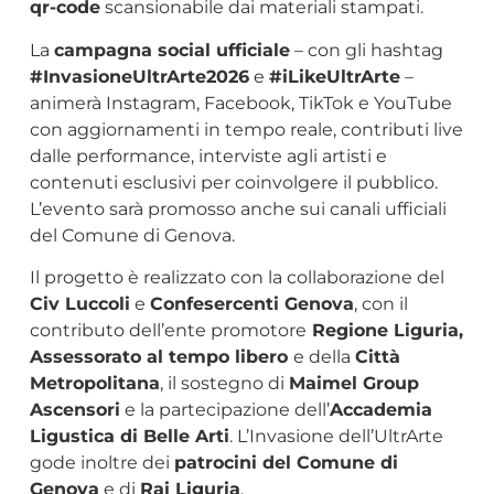
qr-code
scansionabile dai materiali stampati.
La
campagna social ufficiale
– con gli hashtag
#InvasioneUltrArte2026
e
#iLikeUltrArte
–
animerà Instagram, Facebook, TikTok e YouTube
con aggiornamenti in tempo reale, contributi live
dalle performance, interviste agli artisti e
contenuti esclusivi per coinvolgere il pubblico.
L’evento sarà promosso anche sui canali ufficiali
del Comune di Genova.
Il progetto è realizzato con la collaborazione del
Civ Luccoli
e
Confesercenti Genova
, con il
contributo dell’ente promotore
Regione Liguria,
Assessorato al tempo libero
e della
Città
Metropolitana
, il sostegno di
Maimel Group
Ascensori
e la partecipazione dell’
Accademia
Ligustica di Belle Arti
. L’Invasione dell’UltrArte
gode inoltre dei
patrocini del Comune di
Genova
e di
Rai Liguria
.