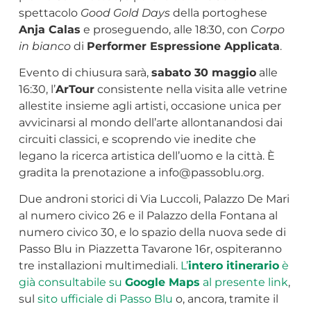
spettacolo
Good Gold Days
della portoghese
Anja Calas
e proseguendo, alle 18:30, con
Corpo
in bianco
di
Performer Espressione Applicata
.
Evento di chiusura sarà,
sabato 30 maggio
alle
16:30, l’
ArTour
consistente nella visita alle vetrine
allestite insieme agli artisti, occasione unica per
avvicinarsi al mondo dell’arte allontanandosi dai
circuiti classici, e scoprendo vie inedite che
legano la ricerca artistica dell’uomo e la città. È
gradita la prenotazione a
info@passoblu.org
.
Due androni storici di Via Luccoli, Palazzo De Mari
al numero civico 26 e il Palazzo della Fontana al
numero civico 30, e lo spazio della nuova sede di
Passo Blu in Piazzetta Tavarone 16r, ospiteranno
tre installazioni multimediali.
L’
intero itinerario
è
già consultabile su
Google Maps
al presente link
,
sul
sito ufficiale di Passo Blu
o, ancora, tramite il