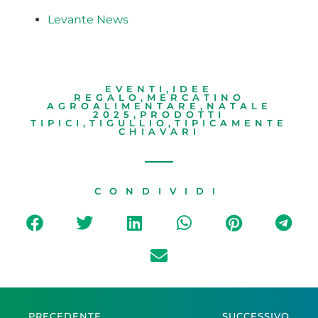
Levante News
EVENTI
,
IDEE
REGALO
,
MERCATINO
AGROALIMENTARE
,
NATALE
2025
,
PRODOTTI
TIPICI
,
TIGULLIO
,
TIPICAMENTE
CHIAVARI
CONDIVIDI
PRECEDENTE
SUCCESSIVO