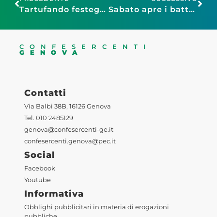
Tartufando festeggia i 10 anni e torna in piazza Sarzano
Sabato apre i battenti il mercatino di Natale in piazza Matteotti
CONFESERCENTI
GENOVA
Contatti
Via Balbi 38B, 16126 Genova
Tel. 010 2485129
genova@confesercenti-ge.it
confesercenti.genova@pec.it
Social
Facebook
Youtube
Informativa
Obblighi pubblicitari in materia di erogazioni
pubbliche