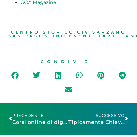
GOA Magazine
CENTRO STORICO
,
CIV SARZANO
SANT'AGOSTINO
,
EVENTI
,
TARTUFAN
CONDIVIDI
PRECEDENTE
SUCCESSIVO
Corsi online di digital marketing e AI per imprese e over 60 a cura di Cescot Confesercenti Genova
Tipicamente Chiavari e Piupaz Rock Show nel weekend a Chiavari