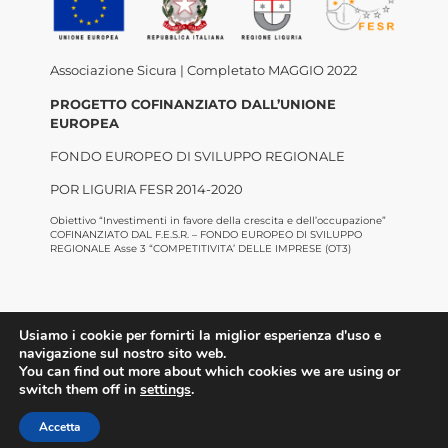
Associazione Sicura | Completato MAGGIO 2022
PROGETTO COFINANZIATO DALL’UNIONE
EUROPEA
FONDO EUROPEO DI SVILUPPO REGIONALE
POR LIGURIA FESR 2014-2020
Obiettivo “Investimenti in favore della crescita e dell’occupazione”
COFINANZIATO DAL F.E.S.R. – FONDO EUROPEO DI SVILUPPO
REGIONALE Asse 3 “COMPETITIVITA’ DELLE IMPRESE (OT3)
Usiamo i cookie per fornirti la miglior esperienza d'uso e
navigazione sul nostro sito web.
You can find out more about which cookies we are using or
switch them off in
settings
.
©2022 Confesercenti Genova |
Privacy
|
Cookie
Policy
| Powered by
Deep Lab
Accetta