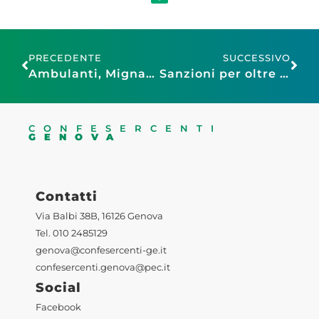
PRECEDENTE
SUCCESSIVO
Ambulanti, Mignacca nuovo presidente provinciale Anva Confesercenti
Sanzioni per oltre 5 milioni a Yoox per prezzi ingannevoli e limiti al diritto di recesso
CONFESERCENTI
GENOVA
Contatti
Via Balbi 38B, 16126 Genova
Tel. 010 2485129
genova@confesercenti-ge.it
confesercenti.genova@pec.it
Social
Facebook