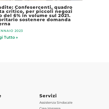
dite: Confesercenti, quadro
ta critico, per piccoli negozi
o del 6% in volume sul 2021.
oritario sostenere domanda
erna
ENNAIO 2023
i Tutto »
e
Servizi
Assistenza Sindacale
Crea Impresa