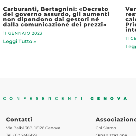
Carburanti, Bertagnini: «Decreto
Ven
del governo assurdo, gli aumenti
res
non dipendono dai gestori né
cal
dalla comunicazione dei prezzi»
Pri
int
11 GENNAIO 2023
11 G
Leggi Tutto »
Legg
CONFESERCENTI
GENOVA
Contatti
Associazion
Via Balbi 38B, 16126 Genova
Chi Siamo
Tel. 010 2485129
Organizzazione