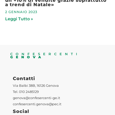
un +10% di vendite grazie soprattutto
a trend di Natale»
2 GENNAIO 2023
Leggi Tutto »
CONFESERCENTI
GENOVA
Contatti
Via Balbi 38B, 16126 Genova
Tel. 010 2485129
genova@confesercenti-ge.it
confesercenti.genova@pec.it
Social