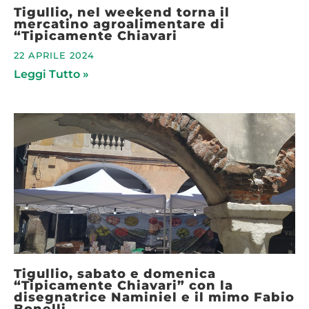
Tigullio, nel weekend torna il
mercatino agroalimentare di
“Tipicamente Chiavari
22 APRILE 2024
Leggi Tutto »
Tigullio, sabato e domenica
“Tipicamente Chiavari” con la
disegnatrice Naminiel e il mimo Fabio
Bonelli