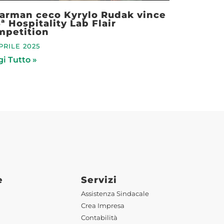
barman ceco Kyrylo Rudak vince
3ª Hospitality Lab Flair
mpetition
PRILE 2025
i Tutto »
e
Servizi
Assistenza Sindacale
Crea Impresa
Contabilità