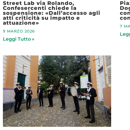
Street Lab via Rolando,
Pia
Confesercenti chiede la
Do
sospensione: «Dall’accesso agli
co
atti criticità su impatto e
con
attuazione»
7 M
9 MARZO 2026
Legg
Leggi Tutto »