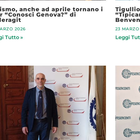
ismo, anche ad aprile tornano i
Tigulli
r “Conosci Genova?” di
“Tipic
eragit
Benven
MARZO 2026
23 MARZO
i Tutto »
Leggi Tut