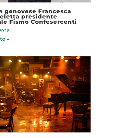
la genovese Francesca
eletta presidente
ale Fismo Confesercenti
2026
to »