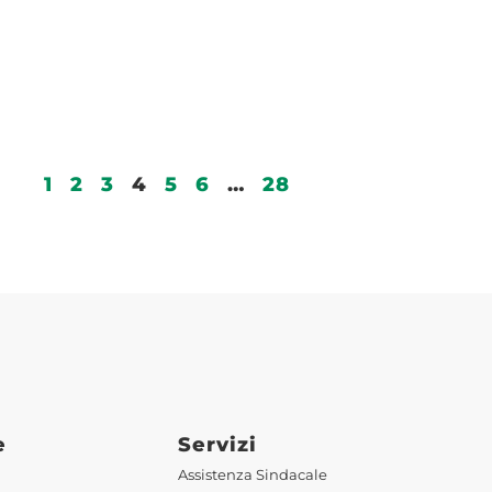
1
2
3
4
5
6
…
28
e
Servizi
Assistenza Sindacale