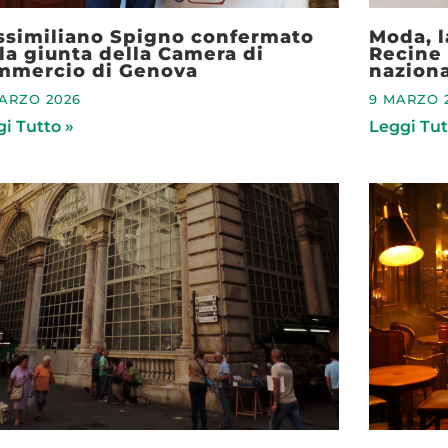
ssimiliano Spigno confermato
Moda, 
la giunta della Camera di
Recine 
mmercio di Genova
nazion
MARZO 2026
9 MARZO 
i Tutto »
Leggi Tut