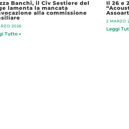
zza Banchi, il Civ Sestiere del
Il 26 e
ge lamenta la mancata
“Acoust
nvocazione alla commissione
Assoart
siliare
2 MARZO 
ARZO 2026
Leggi Tut
i Tutto »