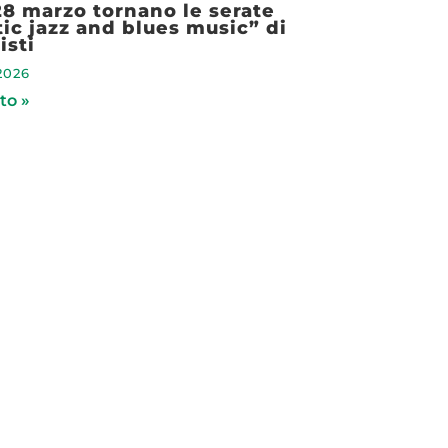
 28 marzo tornano le serate
ic jazz and blues music” di
isti
2026
to »