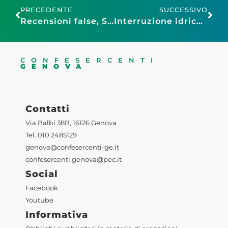
PRECEDENTE
SUCCESSIVO
Recensioni false, Simone: «Scontrino come prova è misura concreta, le piattaforme si adeguino all’Antitrust»
Interruzione idrica programmata – Zona Rivarolo
CONFESERCENTI
GENOVA
Contatti
Via Balbi 38B, 16126 Genova
Tel. 010 2485129
genova@confesercenti-ge.it
confesercenti.genova@pec.it
Social
Facebook
Youtube
Informativa