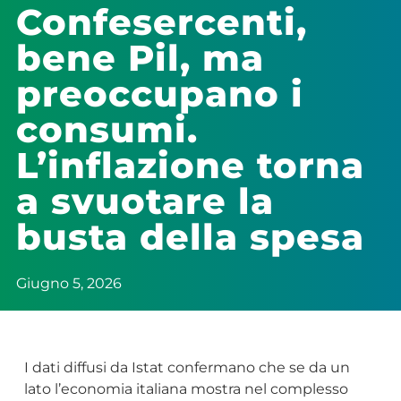
Confesercenti,
bene Pil, ma
preoccupano i
consumi.
L’inflazione torna
a svuotare la
busta della spesa
Giugno 5, 2026
I dati diffusi da Istat confermano che se da un
lato l’economia italiana mostra nel complesso