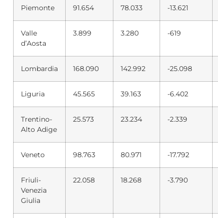
Piemonte
91.654
78.033
-13.621
Valle
3.899
3.280
-619
d’Aosta
Lombardia
168.090
142.992
-25.098
Liguria
45.565
39.163
-6.402
Trentino-
25.573
23.234
-2.339
Alto Adige
Veneto
98.763
80.971
-17.792
Friuli-
22.058
18.268
-3.790
Venezia
Giulia