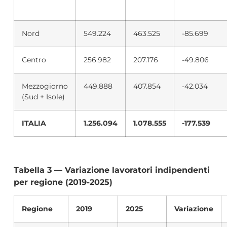
Nord
549.224
463.525
-85.699
Centro
256.982
207.176
-49.806
Mezzogiorno
449.888
407.854
-42.034
(Sud + Isole)
ITALIA
1.256.094
1.078.555
-177.539
Tabella 3 — Variazione lavoratori indipendenti
per regione (2019-2025)
Regione
2019
2025
Variazione