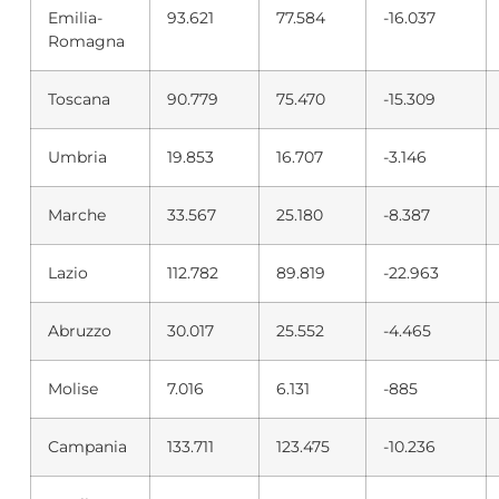
Emilia-
93.621
77.584
-16.037
Romagna
Toscana
90.779
75.470
-15.309
Umbria
19.853
16.707
-3.146
Marche
33.567
25.180
-8.387
Lazio
112.782
89.819
-22.963
Abruzzo
30.017
25.552
-4.465
Molise
7.016
6.131
-885
Campania
133.711
123.475
-10.236