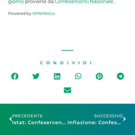
giorno
proviene da
Confesercenti Nazionale
.
Powered by
WPeMatico
CONDIVIDI
PRECEDENTE
SUCCESSIVO
Istat: Confesercenti, “Conflitto frena la crescita e accelera i prezzi, possibile Pil in territorio negativo già nel secondo trimestre”
Inflazione: Confesercenti, si conferma fase resiliente, nonostante endemica incertezza fortemente condizionata da fattori esogeni