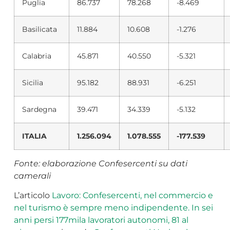
Puglia
86.737
78.268
-8.469
Basilicata
11.884
10.608
-1.276
Calabria
45.871
40.550
-5.321
Sicilia
95.182
88.931
-6.251
Sardegna
39.471
34.339
-5.132
ITALIA
1.256.094
1.078.555
-177.539
Fonte: elaborazione Confesercenti su dati
camerali
L’articolo
Lavoro: Confesercenti, nel commercio e
nel turismo è sempre meno indipendente. In sei
anni persi 177mila lavoratori autonomi, 81 al