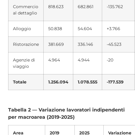
Commercio
818.623
682.861
-135.762
al dettaglio
Alloggio
50.838
54.604
+3.766
Ristorazione
381.669
336.146
-45.523
Agenzie di
4.964
4.944
-20
viaggio
Totale
1.256.094
1.078.555
-177.539
Tabella 2 — Variazione lavoratori indipendenti
per macroarea (2019-2025)
Area
2019
2025
Variazione