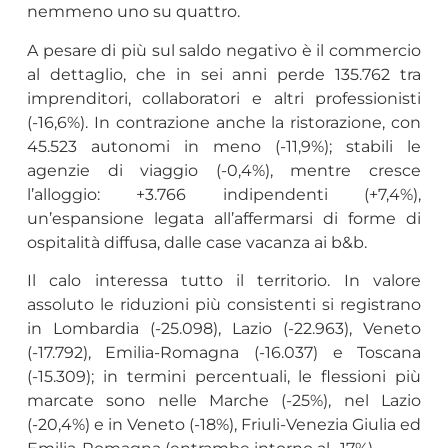
nemmeno uno su quattro.
A pesare di più sul saldo negativo è il commercio
al dettaglio, che in sei anni perde 135.762 tra
imprenditori, collaboratori e altri professionisti
(-16,6%). In contrazione anche la ristorazione, con
45.523 autonomi in meno (-11,9%); stabili le
agenzie di viaggio (-0,4%), mentre cresce
l’alloggio: +3.766 indipendenti (+7,4%),
un’espansione legata all’affermarsi di forme di
ospitalità diffusa, dalle case vacanza ai b&b.
Il calo interessa tutto il territorio. In valore
assoluto le riduzioni più consistenti si registrano
in Lombardia (-25.098), Lazio (-22.963), Veneto
(-17.792), Emilia-Romagna (-16.037) e Toscana
(-15.309); in termini percentuali, le flessioni più
marcate sono nelle Marche (-25%), nel Lazio
(-20,4%) e in Veneto (-18%), Friuli-Venezia Giulia ed