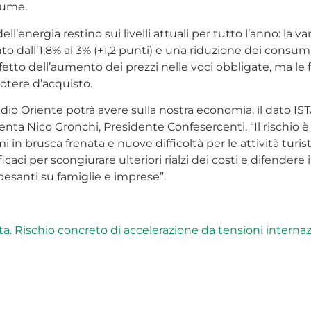
lume.
ell’energia restino sui livelli attuali per tutto l’anno: la 
 dall’1,8% al 3% (+1,2 punti) e una riduzione dei consumi d
tto dell’aumento dei prezzi nelle voci obbligate, ma le f
otere d’acquisto.
dio Oriente potrà avere sulla nostra economia, il dato ISTA
Nico Gronchi, Presidente Confesercenti. “Il rischio è ch
 in brusca frenata e nuove difficoltà per le attività turi
ci per scongiurare ulteriori rialzi dei costi e difendere 
pesanti su famiglie e imprese”.
testa. Rischio concreto di accelerazione da tensioni inter