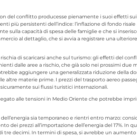
tion del conflitto producesse pienamente i suoi effetti sui
più persistenti dell’indice: l’inflazione di fondo risale al 
te sulla capacità di spesa delle famiglie e che si inserisc
ercio al dettaglio, che si avvia a registrare una ulterior
ischia di scaricarsi anche sul turismo: gli effetti del conf
ienti dalle aree a rischio, che già solo nei prossimi due 
 potrebbe aggiungere una generalizzata riduzione della d
elle altre materie prime. I prezzi del trasporto aereo pass
icuramente sui flussi turistici internazionali.
o legato alle tensioni in Medio Oriente che potrebbe imp
i dell’energia sia temporaneo e rientri entro marzo: consid
 dei prezzi all’importazione dell’energia del 17%. In que
di tre decimi. In termini di spesa, si avrebbe un aumento 