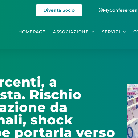
Diventa Socio
MyConfesercen
HOMEPAGE
ASSOCIAZIONE
SERVIZI
C
rcenti, a
esta. Rischio
razione da
nali, shock
e portarla verso