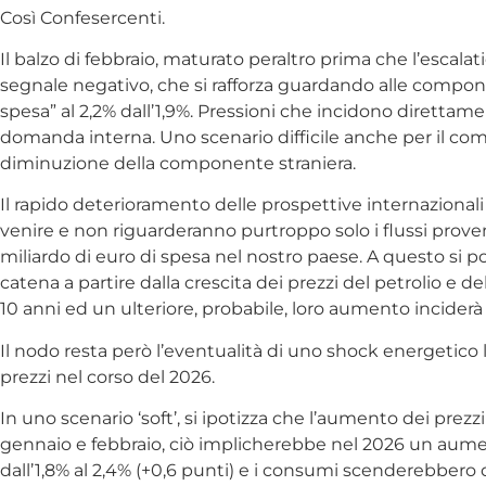
Così Confesercenti.
Il balzo di febbraio, maturato peraltro prima che l’escala
segnale negativo, che si rafforza guardando alle componenti 
spesa” al 2,2% dall’1,9%. Pressioni che incidono direttamen
domanda interna. Uno scenario difficile anche per il comm
diminuzione della componente straniera.
Il rapido deterioramento delle prospettive internazionali r
venire e non riguarderanno purtroppo solo i flussi proven
miliardo di euro di spesa nel nostro paese. A questo si
catena a partire dalla crescita dei prezzi del petrolio e d
10 anni ed un ulteriore, probabile, loro aumento inciderà s
Il nodo resta però l’eventualità di uno shock energetic
prezzi nel corso del 2026.
In uno scenario ‘soft’, si ipotizza che l’aumento dei prezz
gennaio e febbraio, ciò implicherebbe nel 2026 un aumento
dall’1,8% al 2,4% (+0,6 punti) e i consumi scenderebbero 