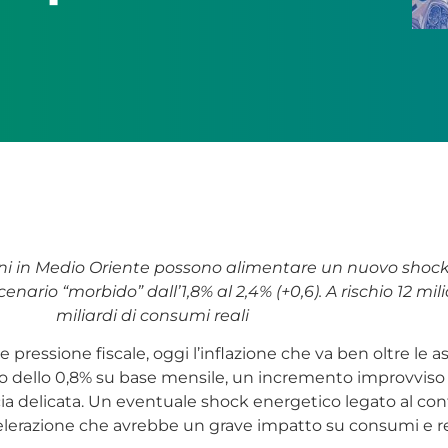
oni in Medio Oriente possono alimentare un nuovo shock 
 scenario “morbido” dall’1,8% al 2,4% (+0,6). A rischio 12 mi
miliardi di consumi reali
IL e pressione fiscale, oggi l’inflazione che va ben oltre le a
 dello 0,8% su base mensile, un incremento improvviso e s
cia delicata. Un eventuale shock energetico legato al co
n’accelerazione che avrebbe un grave impatto su consumi e 