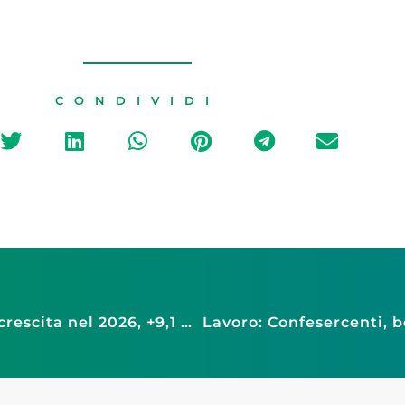
CONDIVIDI
Consumi: previsioni Confesercenti-Cer, in crescita nel 2026, +9,1 miliardi (+0,8% su 2025), ma le spese obbligate condizionano i bilanci familiari e frenano il commercio (+0,2%)