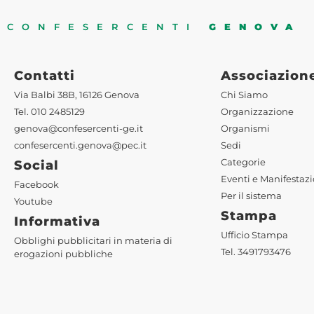
CONFESERCENTI
GENOVA
Contatti
Associazion
Via Balbi 38B, 16126 Genova
Chi Siamo
Tel. 010 2485129
Organizzazione
genova@confesercenti-ge.it
Organismi
confesercenti.genova@pec.it
Sedi
Categorie
Social
Eventi e Manifestazi
Facebook
Per il sistema
Youtube
Stampa
Informativa
Ufficio Stampa
Obblighi pubblicitari in materia di
Tel. 3491793476
erogazioni pubbliche