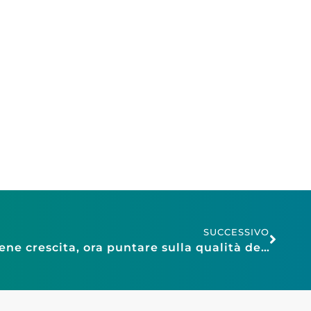
SUCCESSIVO
Lavoro: Confesercenti, bene crescita, ora puntare sulla qualità dei contratti. Quelli in dumping sottraggono 1,5 miliardi di euro ai lavoratori