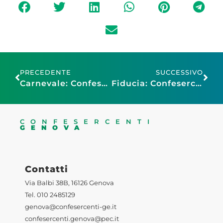
PRECEDENTE
SUCCESSIVO
Carnevale: Confesercenti, fra tradizione e viaggi nel 2026 vale 1,2 miliardi di euro
Fiducia: Confesercenti, segnali positivi, ma la traiettoria resta incerta
CONFESERCENTI
GENOVA
Contatti
Via Balbi 38B, 16126 Genova
Tel. 010 2485129
genova@confesercenti-ge.it
confesercenti.genova@pec.it