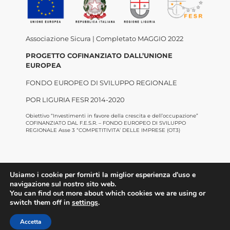
Associazione Sicura | Completato MAGGIO 2022
PROGETTO COFINANZIATO DALL’UNIONE
EUROPEA
FONDO EUROPEO DI SVILUPPO REGIONALE
POR LIGURIA FESR 2014-2020
Obiettivo “Investimenti in favore della crescita e dell’occupazione”
COFINANZIATO DAL F.E.S.R. – FONDO EUROPEO DI SVILUPPO
REGIONALE Asse 3 “COMPETITIVITA’ DELLE IMPRESE (OT3)
Usiamo i cookie per fornirti la miglior esperienza d'uso e
navigazione sul nostro sito web.
You can find out more about which cookies we are using or
©2022 Confesercenti Genova |
Privacy
|
Cookie
switch them off in
settings
.
Policy
| Powered by
Deep Lab
Accetta