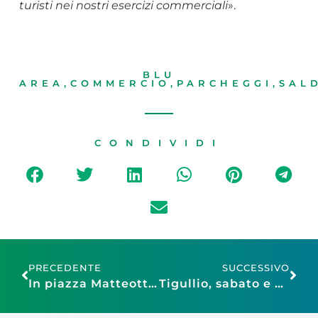
turisti nei nostri esercizi commerciali
».
BLU
AREA
,
COMMERCIO
,
PARCHEGGI
,
SAL
CONDIVIDI
PRECEDENTE
SUCCESSIVO
In piazza Matteotti il Mercatino di Natale di Confesercenti
Tigullio, sabato e domenica l’ultimo appuntamento dell’anno con “Tipicamente Chiavari”