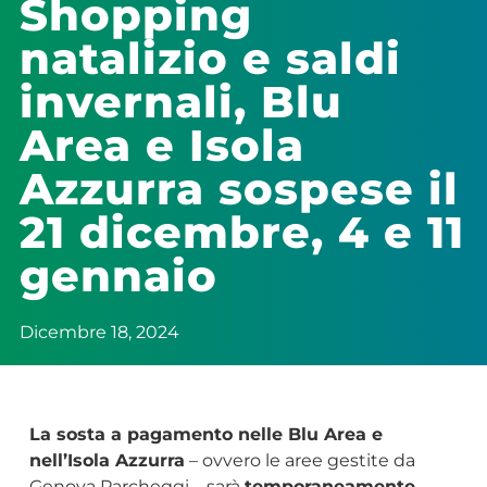
Shopping
natalizio e saldi
invernali, Blu
Area e Isola
Azzurra sospese il
21 dicembre, 4 e 11
gennaio
Dicembre 18, 2024
La sosta a pagamento nelle Blu Area e
nell’Isola Azzurra
– ovvero le aree gestite da
Genova Parcheggi – sarà
temporaneamente