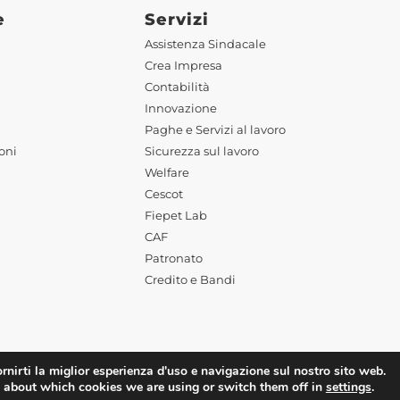
e
Servizi
Assistenza Sindacale
Crea Impresa
Contabilità
Innovazione
Paghe e Servizi al lavoro
oni
Sicurezza sul lavoro
Welfare
Cescot
Fiepet Lab
CAF
Patronato
Credito e Bandi
rnirti la miglior esperienza d'uso e navigazione sul nostro sito web.
ered by
Deep Lab
 about which cookies we are using or switch them off in
settings
.