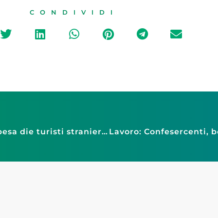
CONDIVIDI
Consumi: Fiepet Confesercenti, boom di spesa die turisti stranieri in bar e ristoranti, nel 2023 ‘conto’ da oltre 13,8 miliardi