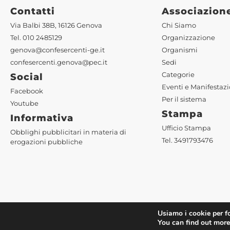
Contatti
Associazion
Via Balbi 38B, 16126 Genova
Chi Siamo
Tel. 010 2485129
Organizzazione
genova@confesercenti-ge.it
Organismi
confesercenti.genova@pec.it
Sedi
Categorie
Social
Eventi e Manifestazi
Facebook
Per il sistema
Youtube
Stampa
Informativa
Ufficio Stampa
Obblighi pubblicitari in materia di
Tel. 3491793476
erogazioni pubbliche
Usiamo i cookie per fo
©2022 Confesercenti Genova |
Privacy
|
Cookie Policy
| Pow
You can find out more