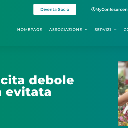
Diventa Socio
MyConfesercen
HOMEPAGE
ASSOCIAZIONE
SERVIZI
C
scita debole
 evitata