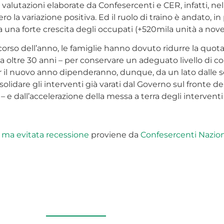
e valutazioni elaborate da Confesercenti e CER, infatti, n
ero la variazione positiva. Ed il ruolo di traino è andato, i
le a una forte crescita degli occupati (+520mila unità a no
corso dell’anno, le famiglie hanno dovuto ridurre la quota 
i da oltre 30 anni – per conservare un adeguato livello di
r il nuovo anno dipenderanno, dunque, da un lato dalle sc
olidare gli interventi già varati dal Governo sul fronte del
– e dall’accelerazione della messa a terra degli intervent
 ma evitata recessione
proviene da
Confesercenti Nazio