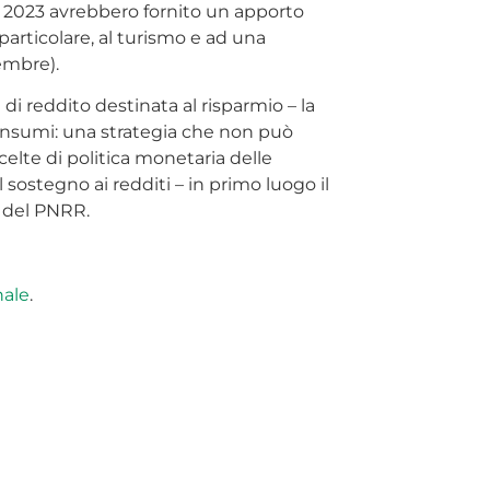
el 2023 avrebbero fornito un apporto
n particolare, al turismo e ad una
vembre).
di reddito destinata al risparmio – la
 consumi: una strategia che non può
elte di politica monetaria delle
 sostegno ai redditi – in primo luogo il
i del PNRR.
nale
.