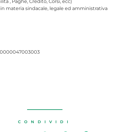
ità , Paghe, Credito, Corsi, ecc)
 in materia sindacale, legale ed amministrativa
1400000047003003
CONDIVIDI