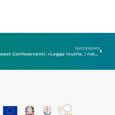
SUCCESSIVO
Obbligo di doggy bag, Fiepet Confesercenti: «Legge inutile, i ristoratori la forniscono già»