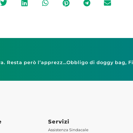
Saldi, la pioggia frena la partenza a Genova. Resta però l’apprezzamento per i negozi di vicinato
e
Servizi
Assistenza Sindacale