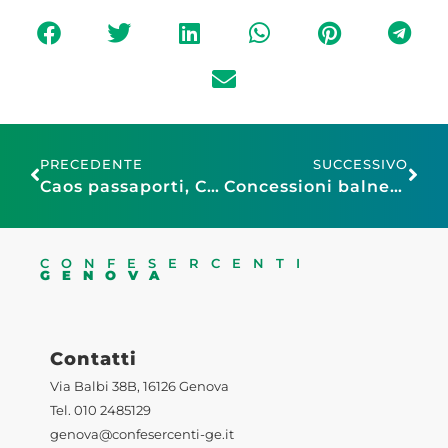
PRECEDENTE
SUCCESSIVO
Caos passaporti, Cordeglio (Assoviaggi): «Nella sola Liguria già persi oltre 2mila viaggi e 4 milioni di fatturato per i tour operator»
Concessioni balneari, Oneglio: «Fondamentale trovare un equilibrio tra esigenze europee e salvaguardia del settore»
CONFESERCENTI
GENOVA
Contatti
Via Balbi 38B, 16126 Genova
Tel. 010 2485129
genova@confesercenti-ge.it