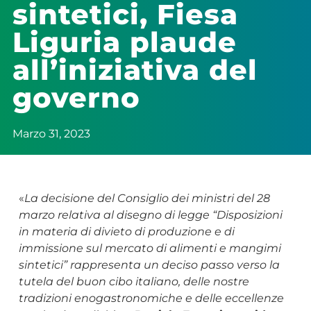
sintetici, Fiesa
Liguria plaude
all’iniziativa del
governo
Marzo 31, 2023
«
La decisione del Consiglio dei ministri del 28
marzo relativa al disegno di legge “Disposizioni
in materia di divieto di produzione e di
immissione sul mercato di alimenti e mangimi
sintetici” rappresenta un deciso passo verso la
tutela del buon cibo italiano, delle nostre
tradizioni enogastronomiche e delle eccellenze