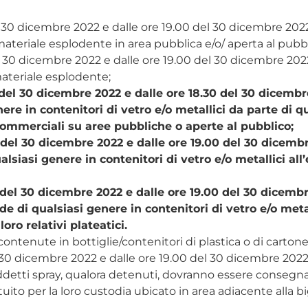
l 30 dicembre 2022 e dalle ore 19.00 del 30 dicembre 2022
/materiale esplodente in area pubblica e/o/ aperta al pubbl
el 30 dicembre 2022 e dalle ore 19.00 del 30 dicembre 202
/materiale esplodente;
 del 30 dicembre 2022 e dalle ore 18.30 del 30 dicembre
re in contenitori di vetro e/o metallici da parte di q
ni commerciali su aree pubbliche o aperte al pubblico;
 del 30 dicembre 2022 e dalle ore 19.00 del 30 dicembr
iasi genere in contenitori di vetro e/o metallici all’
 del 30 dicembre 2022 e dalle ore 19.00 del 30 dicembr
 di qualsiasi genere in contenitori di vetro e/o metal
oro relativi plateatici.
ntenute in bottiglie/contenitori di plastica o di cartone
l 30 dicembre 2022 e dalle ore 19.00 del 30 dicembre 2022 
ddetti spray, qualora detenuti, dovranno essere consegnat
ito per la loro custodia ubicato in area adiacente alla big