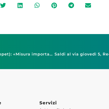
Proroga dehors a giugno 2023, Simone (Fiepet): «Misura importante per rendere le nostre città più vivaci e accoglienti»
e
Servizi