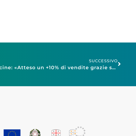
SUCCESSIVO
Saldi al via giovedì 5, Recine: «Atteso un +10% di vendite grazie soprattutto a trend di Natale»